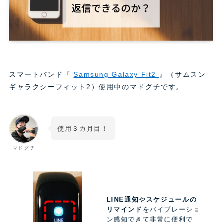
スマートバンド『
Samsung Galaxy Fit2
』
（サムスン
ギャラクシーフィット2）使用中のマドグチです。
使用３カ月目！
マドグチ
LINE通知
や
スケジュールの
リマインド
をバイブレーショ
ン感知できて非常に便利で